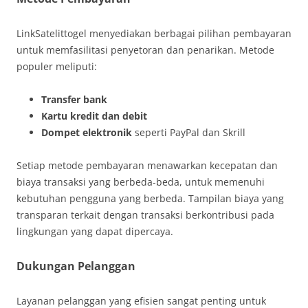
LinkSatelittogel menyediakan berbagai pilihan pembayaran
untuk memfasilitasi penyetoran dan penarikan. Metode
populer meliputi:
Transfer bank
Kartu kredit dan debit
Dompet elektronik
seperti PayPal dan Skrill
Setiap metode pembayaran menawarkan kecepatan dan
biaya transaksi yang berbeda-beda, untuk memenuhi
kebutuhan pengguna yang berbeda. Tampilan biaya yang
transparan terkait dengan transaksi berkontribusi pada
lingkungan yang dapat dipercaya.
Dukungan Pelanggan
Layanan pelanggan yang efisien sangat penting untuk