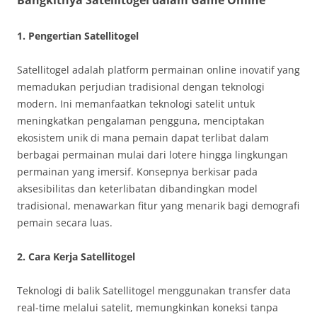
Bangkitnya Satellitogel dalam Game Online
1. Pengertian Satellitogel
Satellitogel adalah platform permainan online inovatif yang
memadukan perjudian tradisional dengan teknologi
modern. Ini memanfaatkan teknologi satelit untuk
meningkatkan pengalaman pengguna, menciptakan
ekosistem unik di mana pemain dapat terlibat dalam
berbagai permainan mulai dari lotere hingga lingkungan
permainan yang imersif. Konsepnya berkisar pada
aksesibilitas dan keterlibatan dibandingkan model
tradisional, menawarkan fitur yang menarik bagi demografi
pemain secara luas.
2. Cara Kerja Satellitogel
Teknologi di balik Satellitogel menggunakan transfer data
real-time melalui satelit, memungkinkan koneksi tanpa