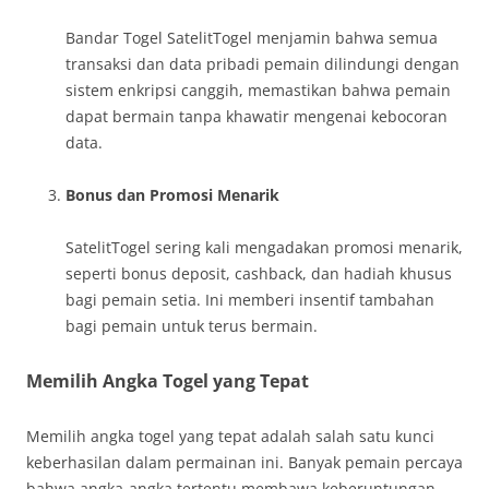
Bandar Togel SatelitTogel menjamin bahwa semua
transaksi dan data pribadi pemain dilindungi dengan
sistem enkripsi canggih, memastikan bahwa pemain
dapat bermain tanpa khawatir mengenai kebocoran
data.
Bonus dan Promosi Menarik
SatelitTogel sering kali mengadakan promosi menarik,
seperti bonus deposit, cashback, dan hadiah khusus
bagi pemain setia. Ini memberi insentif tambahan
bagi pemain untuk terus bermain.
Memilih Angka Togel yang Tepat
Memilih angka togel yang tepat adalah salah satu kunci
keberhasilan dalam permainan ini. Banyak pemain percaya
bahwa angka-angka tertentu membawa keberuntungan.