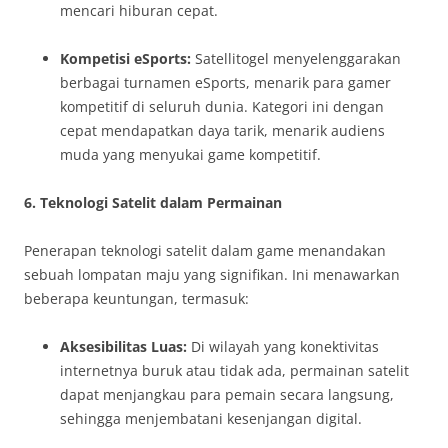
mencari hiburan cepat.
Kompetisi eSports:
Satellitogel menyelenggarakan
berbagai turnamen eSports, menarik para gamer
kompetitif di seluruh dunia. Kategori ini dengan
cepat mendapatkan daya tarik, menarik audiens
muda yang menyukai game kompetitif.
6. Teknologi Satelit dalam Permainan
Penerapan teknologi satelit dalam game menandakan
sebuah lompatan maju yang signifikan. Ini menawarkan
beberapa keuntungan, termasuk:
Aksesibilitas Luas:
Di wilayah yang konektivitas
internetnya buruk atau tidak ada, permainan satelit
dapat menjangkau para pemain secara langsung,
sehingga menjembatani kesenjangan digital.