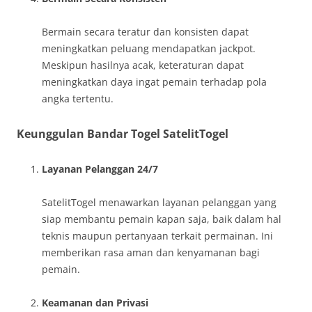
Bermain secara teratur dan konsisten dapat
meningkatkan peluang mendapatkan jackpot.
Meskipun hasilnya acak, keteraturan dapat
meningkatkan daya ingat pemain terhadap pola
angka tertentu.
Keunggulan Bandar Togel SatelitTogel
Layanan Pelanggan 24/7
SatelitTogel menawarkan layanan pelanggan yang
siap membantu pemain kapan saja, baik dalam hal
teknis maupun pertanyaan terkait permainan. Ini
memberikan rasa aman dan kenyamanan bagi
pemain.
Keamanan dan Privasi