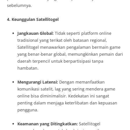
sebelumnya.
4. Keunggulan Satellitogel
Jangkauan Global:
Tidak seperti platform online
tradisional yang terikat oleh batasan regional,
Satellitogel menawarkan pengalaman bermain game
yang benar-benar global, memungkinkan pemain dari
daerah terpencil untuk berpartisipasi tanpa
hambatan.
Mengurangi Latensi:
Dengan memanfaatkan
komunikasi satelit, lag yang sering mendera game
online bisa diminimalisir. Kedekatan ini sangat
penting dalam menjaga keterlibatan dan kepuasan
pengguna.
Keamanan yang Ditingkatkan:
Satellitogel