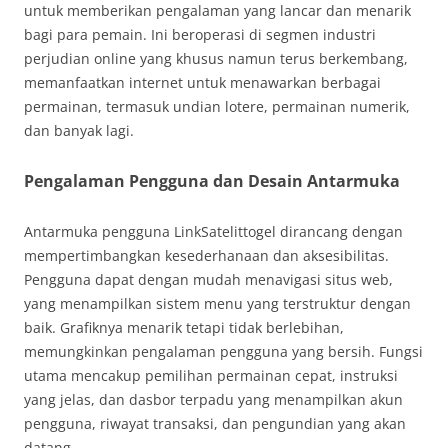
untuk memberikan pengalaman yang lancar dan menarik
bagi para pemain. Ini beroperasi di segmen industri
perjudian online yang khusus namun terus berkembang,
memanfaatkan internet untuk menawarkan berbagai
permainan, termasuk undian lotere, permainan numerik,
dan banyak lagi.
Pengalaman Pengguna dan Desain Antarmuka
Antarmuka pengguna LinkSatelittogel dirancang dengan
mempertimbangkan kesederhanaan dan aksesibilitas.
Pengguna dapat dengan mudah menavigasi situs web,
yang menampilkan sistem menu yang terstruktur dengan
baik. Grafiknya menarik tetapi tidak berlebihan,
memungkinkan pengalaman pengguna yang bersih. Fungsi
utama mencakup pemilihan permainan cepat, instruksi
yang jelas, dan dasbor terpadu yang menampilkan akun
pengguna, riwayat transaksi, dan pengundian yang akan
datang.