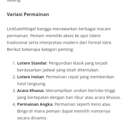
Variasi Permainan
LinkSatelittogel bangga menawarkan berbagai macam
permainan. Pemain memiliki akses ke opsi lotere
tradisional serta interpretasi modern dari format lotre.
Berikut beberapa kategori penting:
Lotere Standar
: Pengundian klasik yang terjadi
berdasarkan jadwal yang telah ditentukan.
Lotere Instan
: Permainan cepat yang memberikan
hasil langsung.
Acara Khusus
: Menampilkan undian berisiko tinggi
yang bertepatan dengan hari libur atau acara khusus.
Permainan Angka
: Permainan seperti Keno atau
Bingo di mana pemain dapat memilih nomornya
secara dinamis.