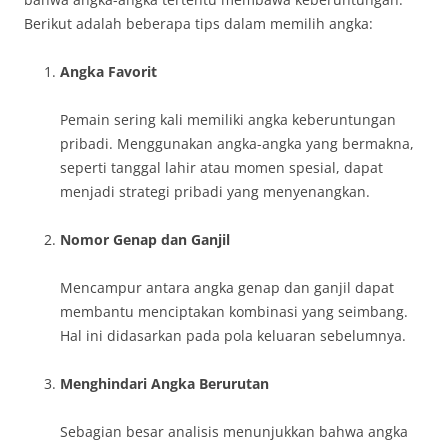
Berikut adalah beberapa tips dalam memilih angka:
Angka Favorit
Pemain sering kali memiliki angka keberuntungan
pribadi. Menggunakan angka-angka yang bermakna,
seperti tanggal lahir atau momen spesial, dapat
menjadi strategi pribadi yang menyenangkan.
Nomor Genap dan Ganjil
Mencampur antara angka genap dan ganjil dapat
membantu menciptakan kombinasi yang seimbang.
Hal ini didasarkan pada pola keluaran sebelumnya.
Menghindari Angka Berurutan
Sebagian besar analisis menunjukkan bahwa angka