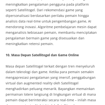
meningkatkan pengalaman pengguna pada platform
seperti Satellitogel. Dari rekomendasi game yang
dipersonalisasi berdasarkan perilaku pemain hingga
analisis data real-time untuk pengembangan game, AI
mendorong inovasi. Algoritme pembelajaran mesin dapat
menganalisis kebiasaan pemain, membantu menciptakan
pengalaman bermain game yang disesuaikan dan
meningkatkan retensi pemain.
10. Masa Depan Satellitogel dan Game Online
Masa depan Satellitogel terkait dengan tren menyeluruh
dalam teknologi dan game. Ketika para pemain semakin
mengapresiasi pengalaman yang imersif, penggabungan
virtual dan augmented reality oleh Satellitogel
menghadirkan peluang menarik. Bayangkan memainkan
permainan lotere langsung di lingkungan virtual di mana
pemain dapat berinteraksi secara real-time – inilah masa