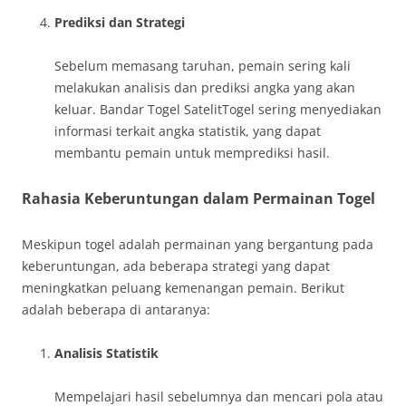
Prediksi dan Strategi
Sebelum memasang taruhan, pemain sering kali
melakukan analisis dan prediksi angka yang akan
keluar. Bandar Togel SatelitTogel sering menyediakan
informasi terkait angka statistik, yang dapat
membantu pemain untuk memprediksi hasil.
Rahasia Keberuntungan dalam Permainan Togel
Meskipun togel adalah permainan yang bergantung pada
keberuntungan, ada beberapa strategi yang dapat
meningkatkan peluang kemenangan pemain. Berikut
adalah beberapa di antaranya:
Analisis Statistik
Mempelajari hasil sebelumnya dan mencari pola atau