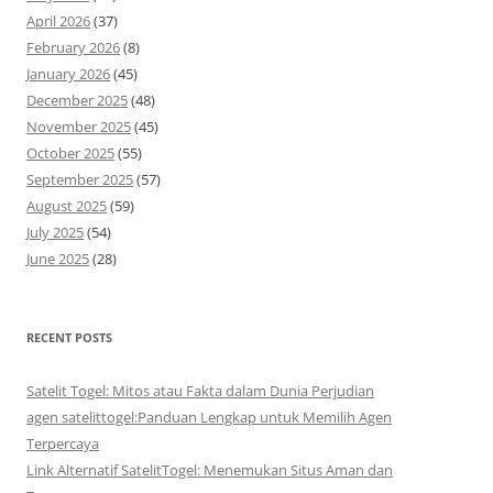
April 2026
(37)
February 2026
(8)
January 2026
(45)
December 2025
(48)
November 2025
(45)
October 2025
(55)
September 2025
(57)
August 2025
(59)
July 2025
(54)
June 2025
(28)
RECENT POSTS
Satelit Togel: Mitos atau Fakta dalam Dunia Perjudian
agen satelittogel:Panduan Lengkap untuk Memilih Agen
Terpercaya
Link Alternatif SatelitTogel: Menemukan Situs Aman dan