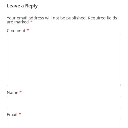
Leave a Reply
Your email address will not be published.
Required fields
are marked
*
Comment
*
Name
*
Email
*