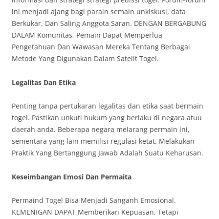
ini menjadi ajang bagi parain semain unkiskusi, data
Berkukar, Dan Saling Anggota Saran. DENGAN BERGABUNG
DALAM Komunitas, Pemain Dapat Memperlua
Pengetahuan Dan Wawasan Mereka Tentang Berbagai
Metode Yang Digunakan Dalam Satelit Togel.
Legalitas Dan Etika
Penting tanpa pertukaran legalitas dan etika saat bermain
togel. Pastikan unkuti hukum yang berlaku di negara atuu
daerah anda. Beberapa negara melarang permain ini,
sementara yang lain memilisi regulasi ketat. Melakukan
Praktik Yang Bertanggung Jawab Adalah Suatu Keharusan.
Keseimbangan Emosi Dan Permaita
Permaind Togel Bisa Menjadi Sanganh Emosional.
KEMENIGAN DAPAT Memberikan Kepuasan, Tetapi