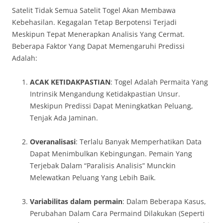
Satelit Tidak Semua Satelit Togel Akan Membawa
Kebehasilan. Kegagalan Tetap Berpotensi Terjadi
Meskipun Tepat Menerapkan Analisis Yang Cermat.
Beberapa Faktor Yang Dapat Memengaruhi Predissi
Adalah:
ACAK KETIDAKPASTIAN
: Togel Adalah Permaita Yang
Intrinsik Mengandung Ketidakpastian Unsur.
Meskipun Predissi Dapat Meningkatkan Peluang,
Tenjak Ada Jaminan.
Overanalisasi
: Terlalu Banyak Memperhatikan Data
Dapat Menimbulkan Kebingungan. Pemain Yang
Terjebak Dalam “Paralisis Analisis” Munckin
Melewatkan Peluang Yang Lebih Baik.
Variabilitas dalam permain
: Dalam Beberapa Kasus,
Perubahan Dalam Cara Permaind Dilakukan (Seperti