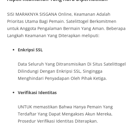
SISI MARAKNYA SISGANA Online, Keamanan Adalah
Prioritas Utama Bagi Pemain. Satelittogel Berkomitmen
untuk Anggota Pengalaman Bermain Yang Aman. Beberapa
Langkah Keamanan Yang Diterapkan meliputi:
Enkripsi SSL
Data Seluruh Yang Ditransmisikan Di Situs Satelittogel
Dilindungi Dengan Enkripsi SSL, Singingga
Menghindari Penyadapan Oleh Pihak Ketiga.
Verifikasi Identitas
UNTUK memastikan Bahwa Hanya Pemain Yang
Terdaftar Yang Dapat Mengakses Akun Mereka,
Prosedur Verifikasi Identitas Diterapkan.