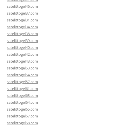
satelittogel46.com
satelittogel37.com
satelittogel31.com
satelittogel34.com
satelittogel38.com
satelittogel39.com
satelittogel40.com
satelittogel42.com
satelittogel43.com
satelittogel53.com
satelittogel54.com
satelittogel57.com
satelittogel61.com
satelittogel63.com
satelittogel64.com
satelittogel65.com
satelittogel67.com
satelittogel68.com