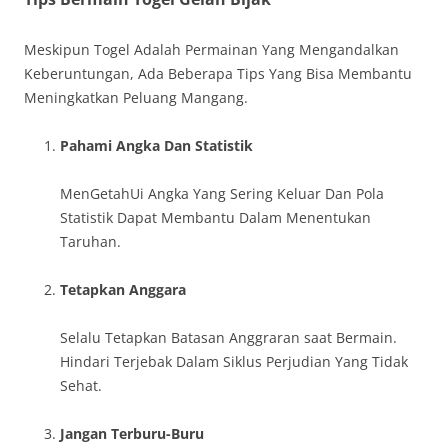
Meskipun Togel Adalah Permainan Yang Mengandalkan
Keberuntungan, Ada Beberapa Tips Yang Bisa Membantu
Meningkatkan Peluang Mangang.
Pahami Angka Dan Statistik
MenGetahUi Angka Yang Sering Keluar Dan Pola
Statistik Dapat Membantu Dalam Menentukan
Taruhan.
Tetapkan Anggara
Selalu Tetapkan Batasan Anggraran saat Bermain.
Hindari Terjebak Dalam Siklus Perjudian Yang Tidak
Sehat.
Jangan Terburu-Buru