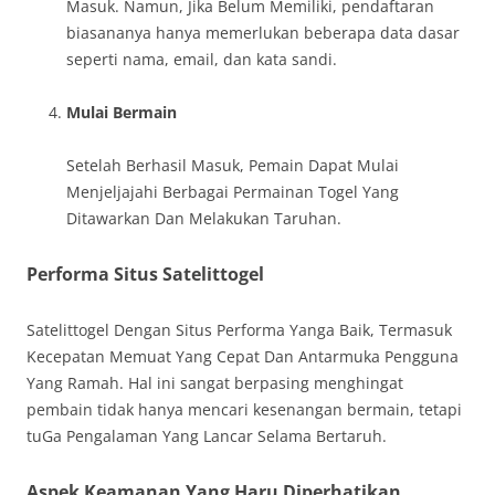
Masuk. Namun, Jika Belum Memiliki, pendaftaran
biasananya hanya memerlukan beberapa data dasar
seperti nama, email, dan kata sandi.
Mulai Bermain
Setelah Berhasil Masuk, Pemain Dapat Mulai
Menjeljajahi Berbagai Permainan Togel Yang
Ditawarkan Dan Melakukan Taruhan.
Performa Situs Satelittogel
Satelittogel Dengan Situs Performa Yanga Baik, Termasuk
Kecepatan Memuat Yang Cepat Dan Antarmuka Pengguna
Yang Ramah. Hal ini sangat berpasing menghingat
pembain tidak hanya mencari kesenangan bermain, tetapi
tuGa Pengalaman Yang Lancar Selama Bertaruh.
Aspek Keamanan Yang Haru Diperhatikan