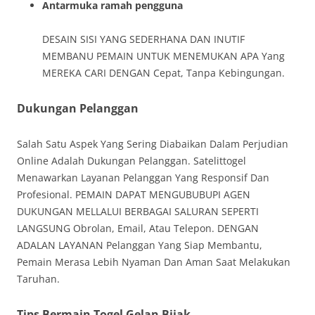
Antarmuka ramah pengguna
DESAIN SISI YANG SEDERHANA DAN INUTIF
MEMBANU PEMAIN UNTUK MENEMUKAN APA Yang
MEREKA CARI DENGAN Cepat, Tanpa Kebingungan.
Dukungan Pelanggan
Salah Satu Aspek Yang Sering Diabaikan Dalam Perjudian
Online Adalah Dukungan Pelanggan. Satelittogel
Menawarkan Layanan Pelanggan Yang Responsif Dan
Profesional. PEMAIN DAPAT MENGUBUBUPI AGEN
DUKUNGAN MELLALUI BERBAGAI SALURAN SEPERTI
LANGSUNG Obrolan, Email, Atau Telepon. DENGAN
ADALAN LAYANAN Pelanggan Yang Siap Membantu,
Pemain Merasa Lebih Nyaman Dan Aman Saat Melakukan
Taruhan.
Tips Bermain Togel Gelan Bijak