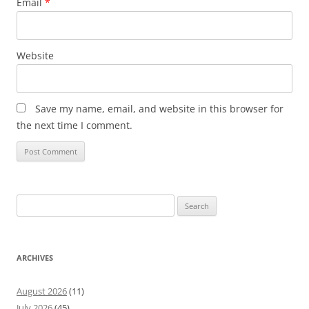
Email
*
Website
Save my name, email, and website in this browser for
the next time I comment.
Search
for:
ARCHIVES
August 2026
(11)
July 2026
(45)