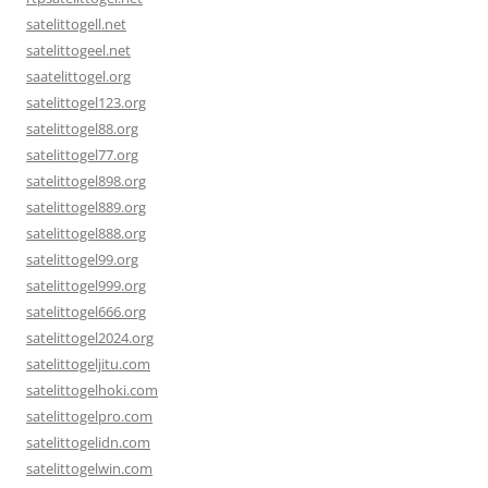
satelittogell.net
satelittogeel.net
saatelittogel.org
satelittogel123.org
satelittogel88.org
satelittogel77.org
satelittogel898.org
satelittogel889.org
satelittogel888.org
satelittogel99.org
satelittogel999.org
satelittogel666.org
satelittogel2024.org
satelittogeljitu.com
satelittogelhoki.com
satelittogelpro.com
satelittogelidn.com
satelittogelwin.com