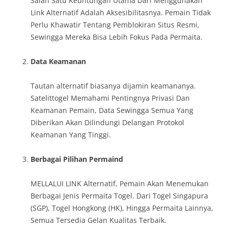
Salah Satu Keuntungan Utama Dari Menggunakan
Link Alternatif Adalah Aksesibilitasnya. Pemain Tidak
Perlu Khawatir Tentang Pemblokiran Situs Resmi,
Sewingga Mereka Bisa Lebih Fokus Pada Permaita.
Data Keamanan
Tautan alternatif biasanya dijamin keamananya.
Satelittogel Memahami Pentingnya Privasi Dan
Keamanan Pemain, Data Sewingga Semua Yang
Diberikan Akan Dilindungi Delangan Protokol
Keamanan Yang Tinggi.
Berbagai Pilihan Permaind
MELLALUI LINK Alternatif, Pemain Akan Menemukan
Berbagai Jenis Permaita Togel. Dari Togel Singapura
(SGP), Togel Hongkong (HK), Hingga Permaita Lainnya,
Semua Tersedia Gelan Kualitas Terbaik.