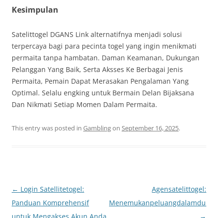
Kesimpulan
Satelittogel DGANS Link alternatifnya menjadi solusi
terpercaya bagi para pecinta togel yang ingin menikmati
permaita tanpa hambatan. Daman Keamanan, Dukungan
Pelanggan Yang Baik, Serta Aksses Ke Berbagai Jenis
Permaita, Pemain Dapat Merasakan Pengalaman Yang
Optimal. Selalu engking untuk Bermain Delan Bijaksana
Dan Nikmati Setiap Momen Dalam Permaita.
This entry was posted in
Gambling
on
September 16, 2025
.
Post
←
Login Satellitetogel:
Agensatelittogel:
navigation
Panduan Komprehensif
Menemukanpeluangdalamduniato
untuk Mengakses Akun Anda
→